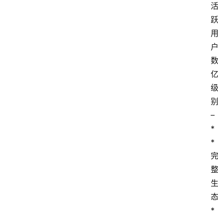
– 
*
*
*