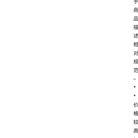
– 
*
*