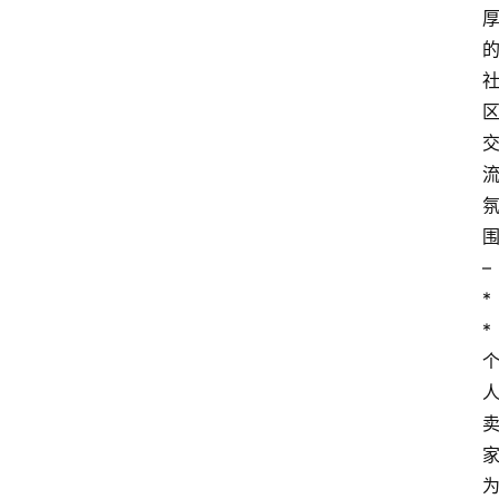
– 
*
*