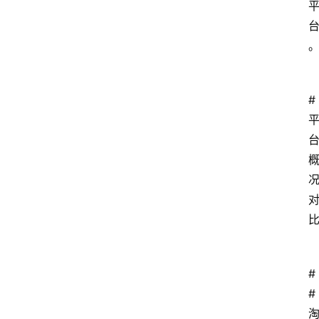
# 
#
# 