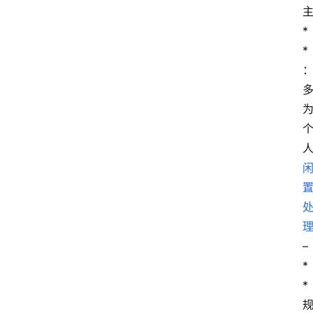
*
*
– 
*
*