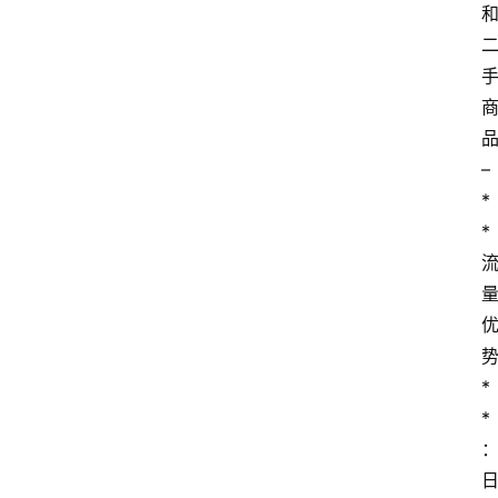
– 
*
*
*
*