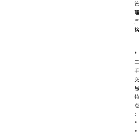
*
*
*