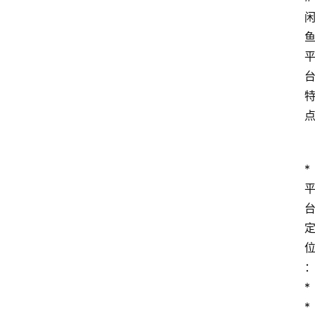
*
*
*