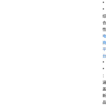
*
*
*
*