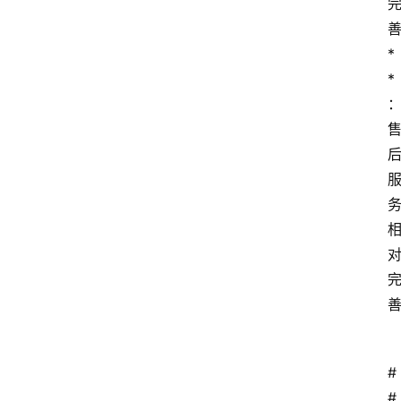
*
*
#
# 