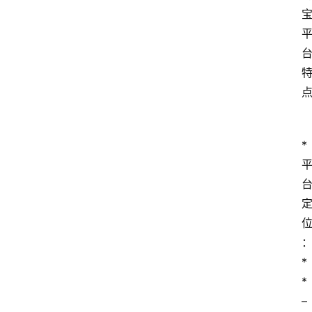
*
*
*
– 