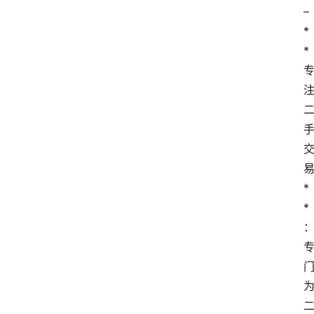
– 
*
*
*
*