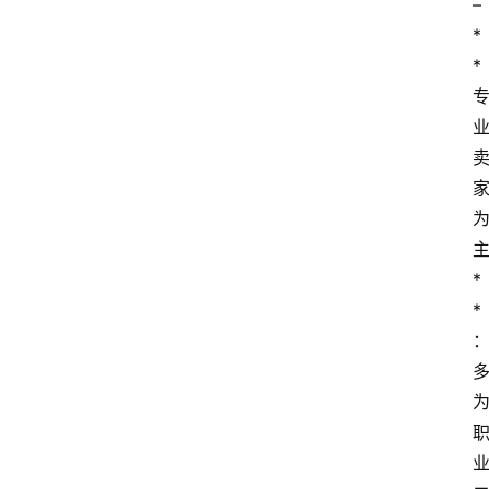
– 
*
*
*
*