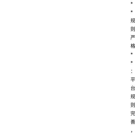
*
*
home_filled
首
页
*
*
menu
文
章
分
类