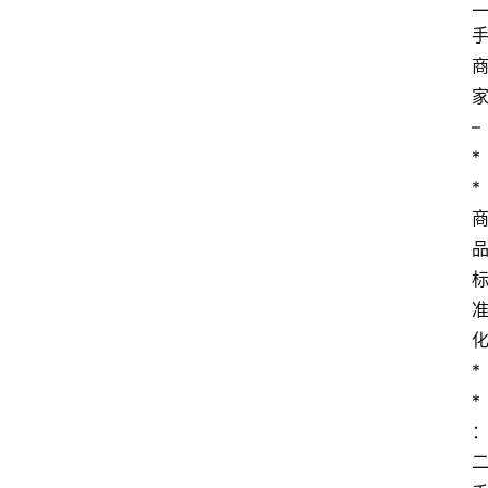
– 
*
*
*
*