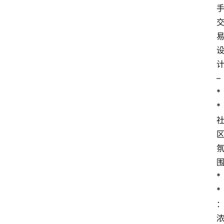
– 
*
*
*
*