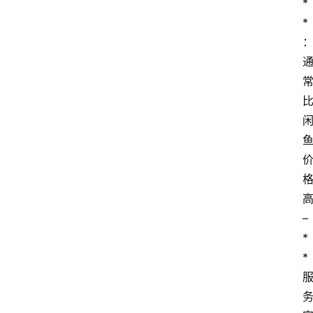
*
*
– 
*
*