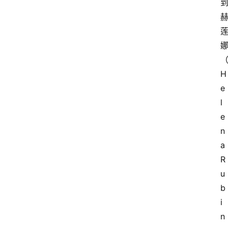
H
e
l
e
n
a 
R
u
b
i
n