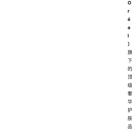
O
r
é
a
l