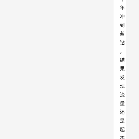
年
冲
到
蓝
钻
，
结
果
发
现
流
量
还
是
起
不