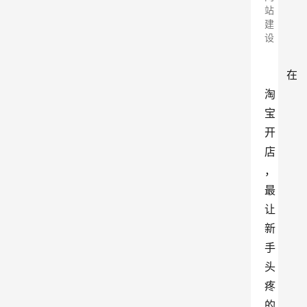
站
建
设
在
淘
宝
开
店
，
最
让
新
手
头
疼
的