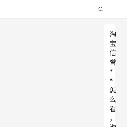
淘
宝
信
誉
*
*
怎
么
看
，