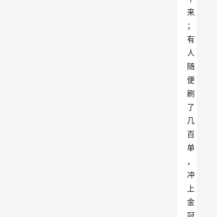
来
；
有
人
随
便
刷
了
几
百
单
，
冲
上
金
冠