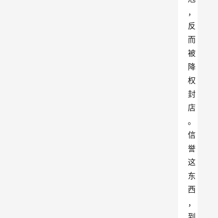
，
反
而
被
降
权
封
店
。
信
誉
这
东
西
，
到