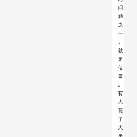
问
题
之
一
，
就
是
信
誉
。
有
人
花
了
大
半