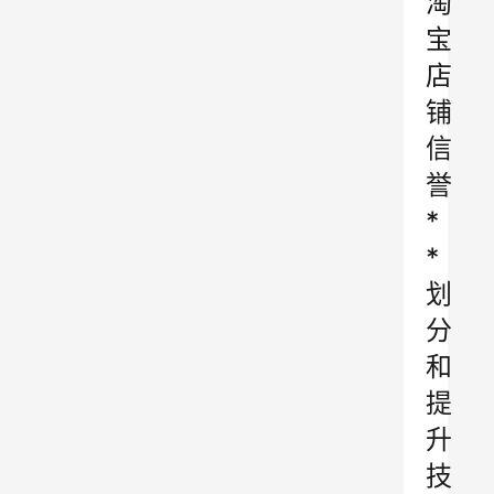
淘
宝
店
铺
信
誉
*
*
划
分
和
提
升
技