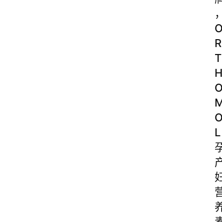
R
T
L