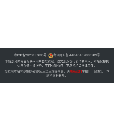
粤ICP备2023137695号
|
粤公网安备 44040402000209号
本站部分内容由互联网用户自发贡献，该文观点仅代表作者本人，本站仅提供
信息存储空间服务，不拥有所有权，不承担相关法律责任。
如发现本站有涉嫌抄袭侵权/违法违规等内容，请
联系我们
举报！一经查实，本
站将立刻删除。