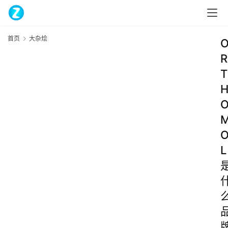
首页
大杂烩
R
T
L