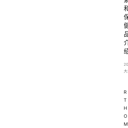
20
大
R
T
H
O
M