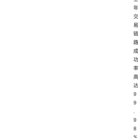
9
9
.
9
8
%