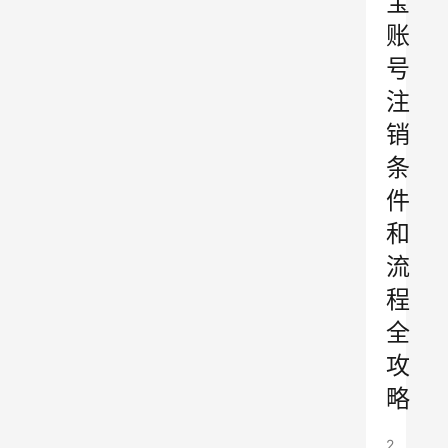
宝
账
号
注
销
条
件
和
流
程
全
攻
略
2