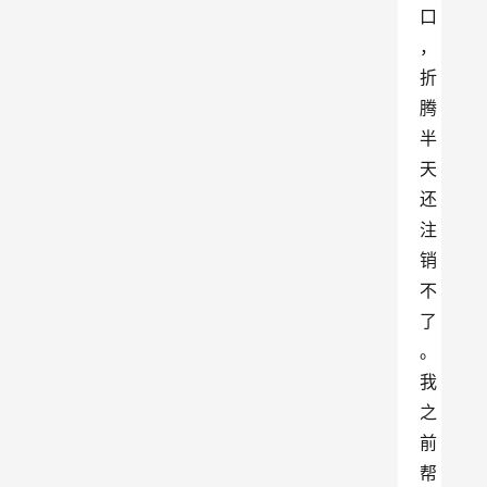
口
，
折
腾
半
天
还
注
销
不
了
。
我
之
前
帮