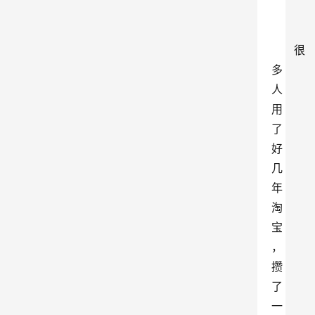
很
多
人
用
了
好
几
年
淘
宝
，
攒
了
一