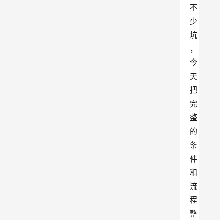
不
少
坑
，
今
天
把
完
整
的
条
件
和
流
程
整