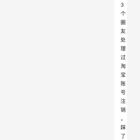
3
个
圈
友
处
理
过
淘
宝
账
号
注
销
，
踩
了