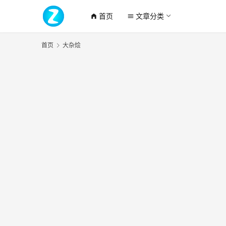
首页
文章分类
home_filled
menu
首页
大杂烩