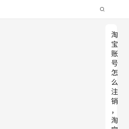
淘
宝
账
号
怎
么
注
销
，
淘