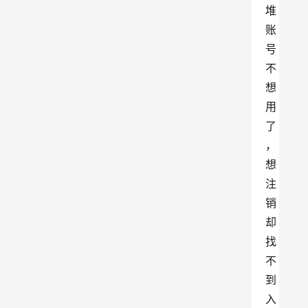
堆
账
号
不
想
用
了
，
想
注
销
却
找
不
到
入