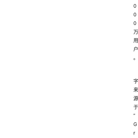
0
0
0
”
G
r