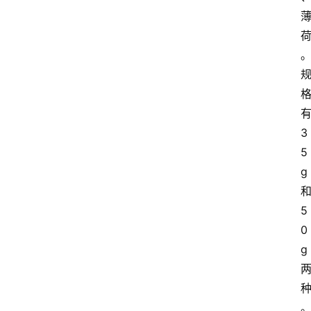
3
5
g
5
0
g