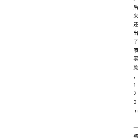
1
2
0
m
l