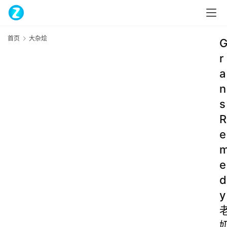
首页
大杂烩
r
a
n
s
R
e
e
d
y