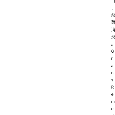
G
r
a
n
s 
R
e
m
e