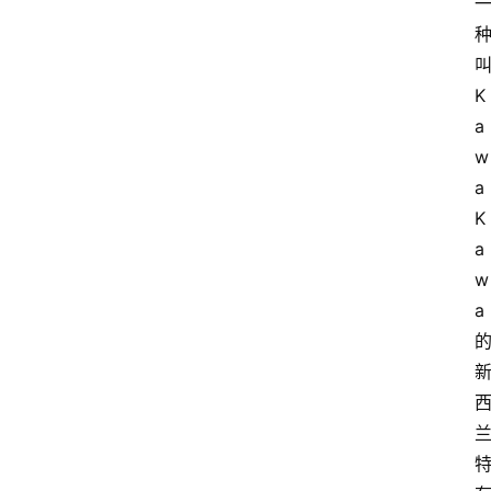
K
a
w
a 
K
a
w
a