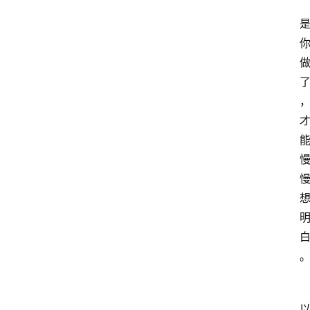
home_filled
首
页
menu
文
章
分
类