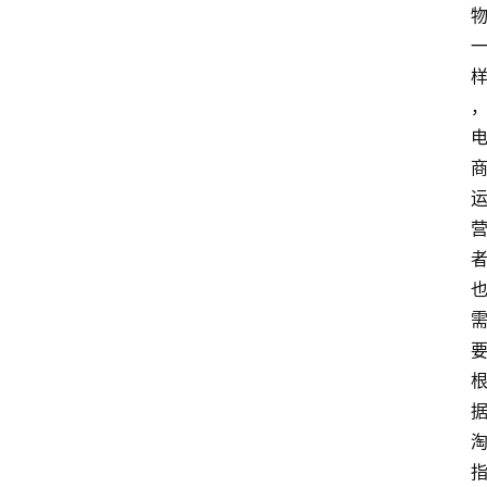
home_filled
首
页
menu
文
章
分
类