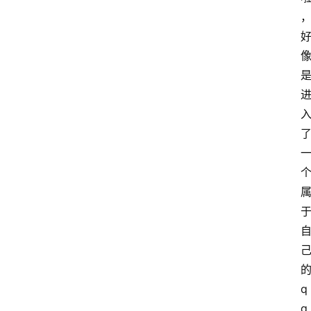
home_filled
首
页
menu
文
章
分
类
q
q