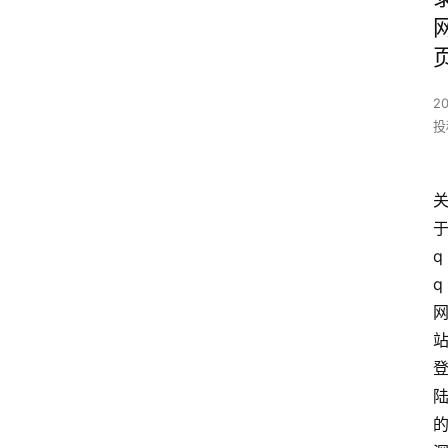
20
投
q
q