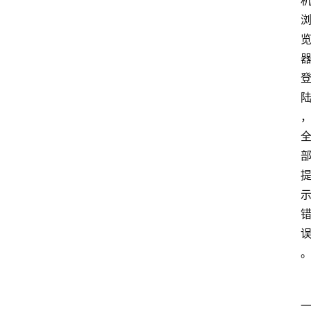
home_filled
首
页
menu
文
章
分
类