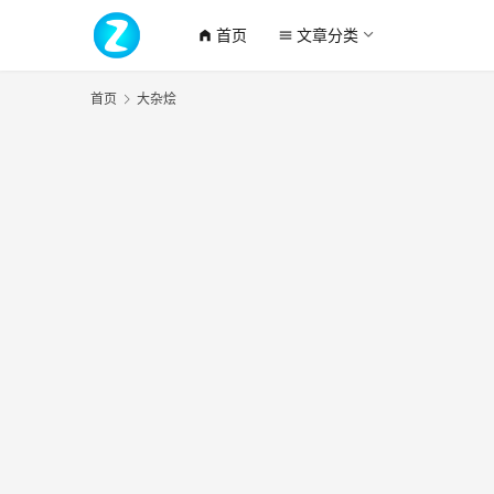
首页
文章分类
home_filled
menu
首页
大杂烩