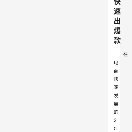
快
速
出
爆
款
在
电
商
快
速
发
展
的
2
0