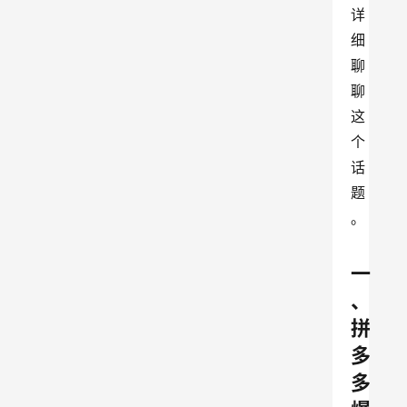
详
细
聊
聊
这
个
话
题
。
一
、
拼
多
多