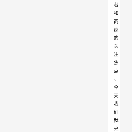
者
和
商
家
的
关
注
焦
点
。
今
天
我
们
就
来