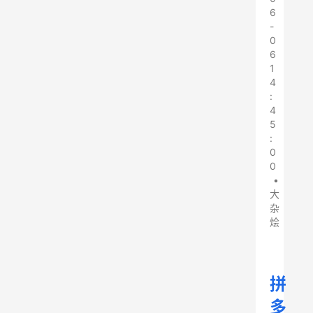
6
-
0
6
1
4
:
4
5
:
0
0
•
大
杂
烩
拼
多