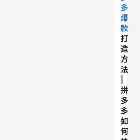
多
爆
款
打
造
方
法
|
拼
多
多
如
何