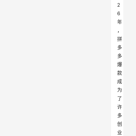
2
6
年
，
拼
多
多
爆
款
成
为
了
许
多
创
业