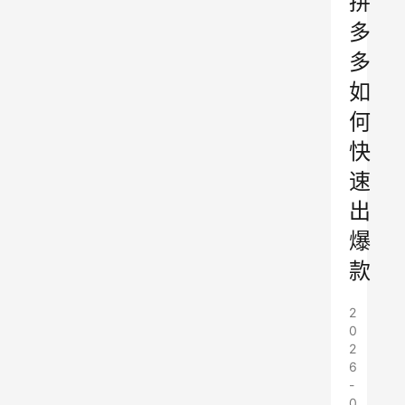
拼
多
多
如
何
快
速
出
爆
款
2
0
2
6
-
0