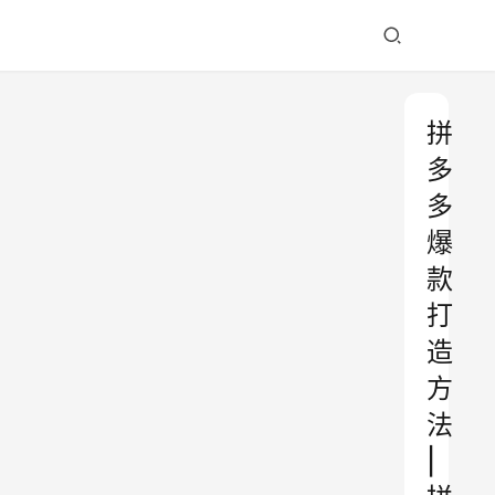
拼
多
多
爆
款
打
造
方
法
|