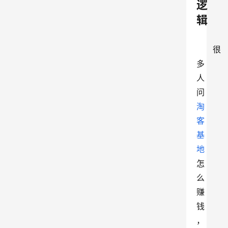
逻
辑
很
多
人
问
淘
客
基
地
怎
么
赚
钱
，