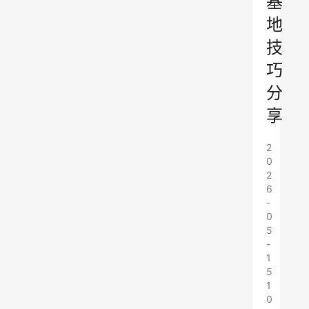
基
地
技
巧
分
享
2
0
2
6
-
0
5
-
1
5
1
0