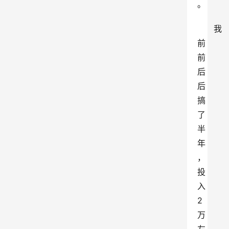
。
我
前
前
后
后
搞
了
半
年
，
投
入 
2 
万