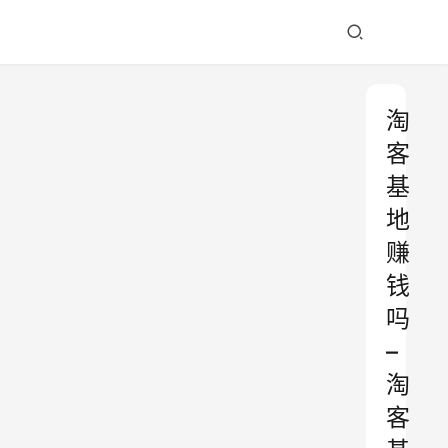
淘
客
基
地
赚
钱
吗
–
淘
客