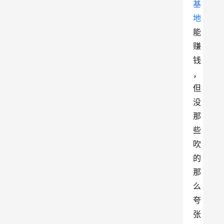
基
地
能
赚
钱
，
但
没
那
些
吹
的
那
么
夸
张