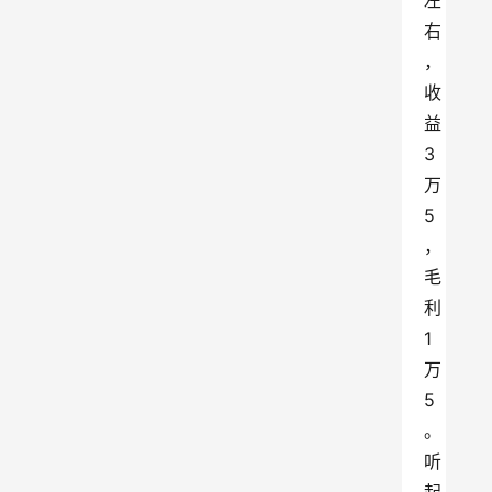
左
右
，
收
益 
3 
万 
5
，
毛
利 
1 
万 
5
。
听