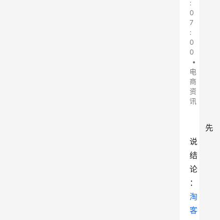
:
0
7
:
0
0
•
电
商
资
讯
先
说
结
论
：
淘
客