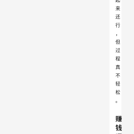
起
来
还
行
，
但
过
程
真
不
轻
松
。
赚
钱