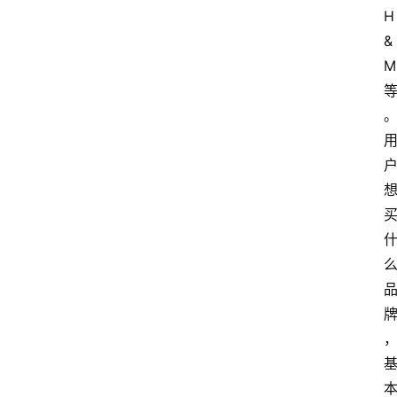
H
&
M