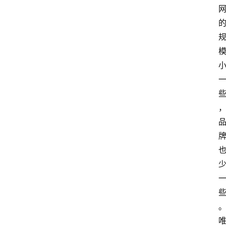
home_filled
首
页
menu
文
章
分
类