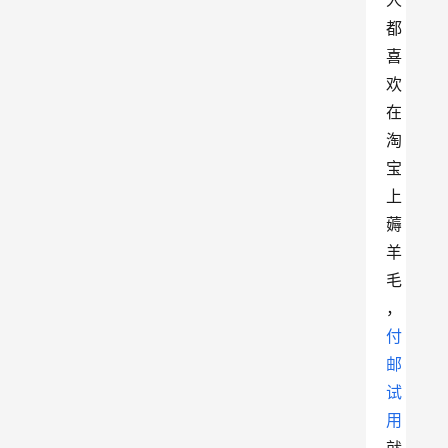
人
都
喜
欢
在
淘
宝
上
薅
羊
毛
，
付
邮
试
用