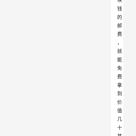
块
钱
的
邮
费
，
就
能
免
费
拿
到
价
值
几
十