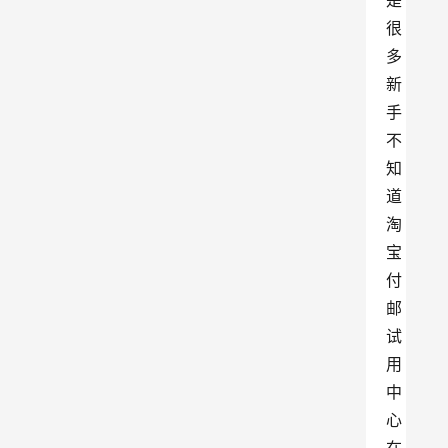
是
很
多
新
手
不
知
道
淘
宝
付
邮
试
用
中
心