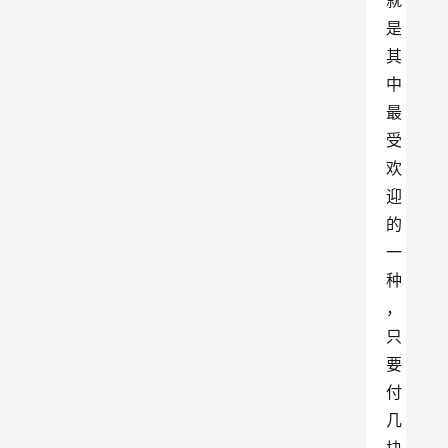
就
是
其
中
最
受
欢
迎
的
一
种
，
只
要
付
几