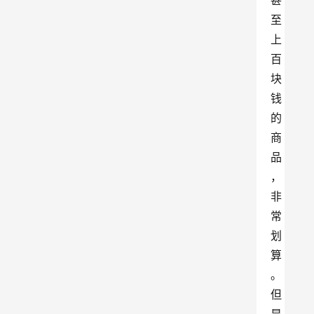
甚
至
上
百
块
钱
的
商
品
，
非
常
划
算
。
但