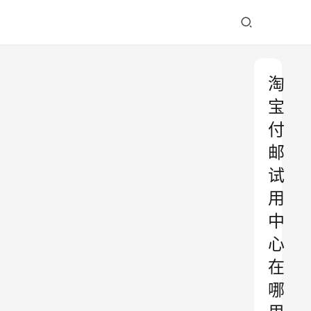
淘
宝
付
邮
试
用
中
心
在
哪