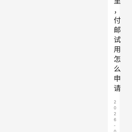
里
，
付
邮
试
用
怎
么
申
请
2
0
2
6
-
0