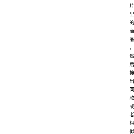
home_filled
首
页
menu
文
章
分
类