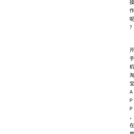
A
P
P