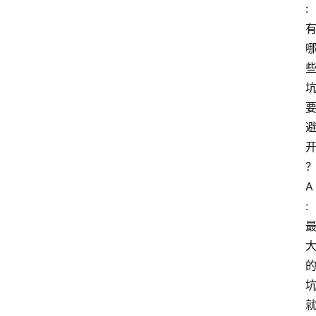
: 
A
: 