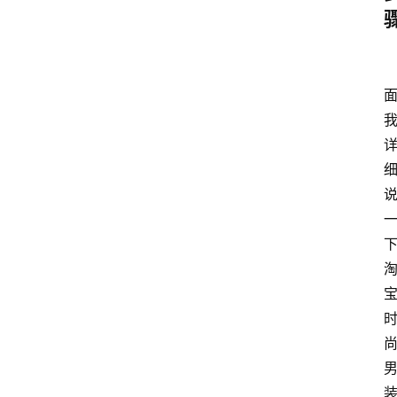
home_filled
首
页
menu
文
章
分
类