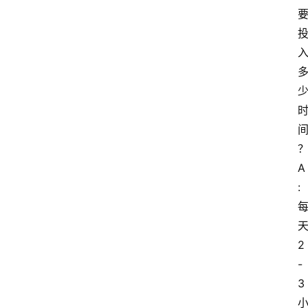
A
: 
2
-
3