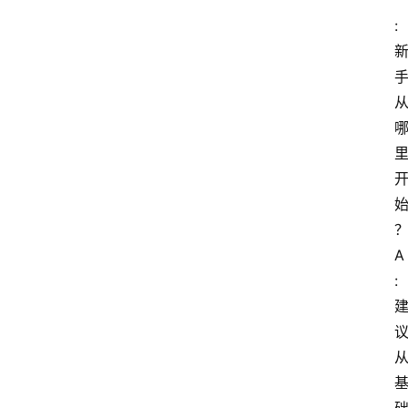
: 
A
: 