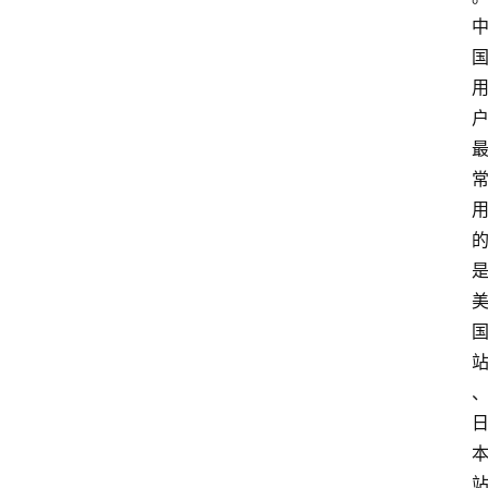
home_filled
首
页
menu
文
章
分
类