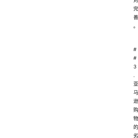
#
# 
3
.