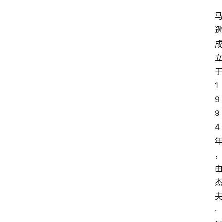
1
9
9
4
·