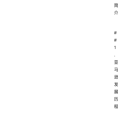
#
# 
1
.