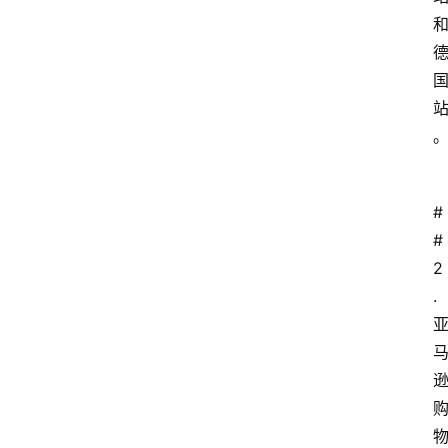
#
# 
2
.