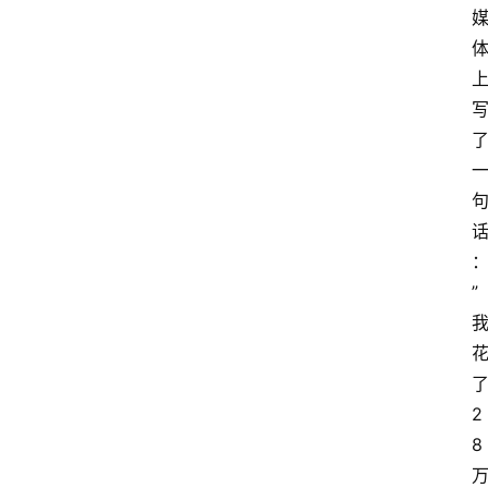
”
2
8