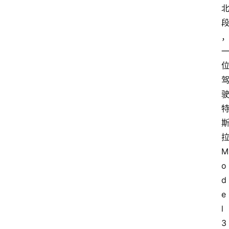
M
o
d
e
l 
3