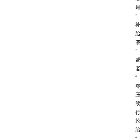
”
”
”
”