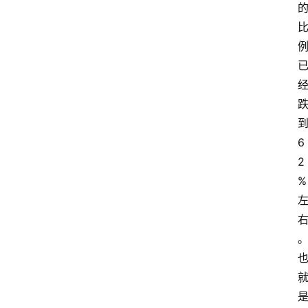
6
2
%