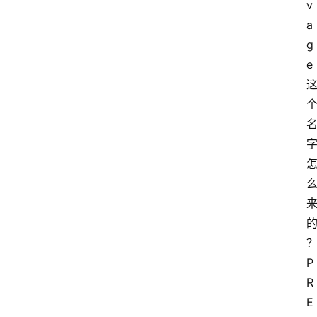
v
a
g
e
P
R
E