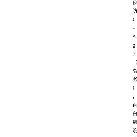
+ 
A
g
e