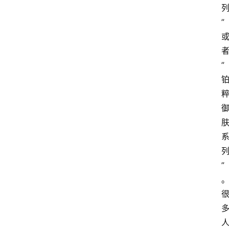
”
home_filled
”
首
页
menu
文
章
分
类
”