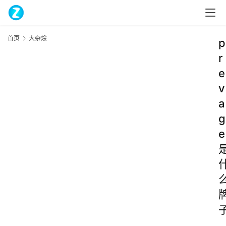
首页
大杂烩
p
r
e
v
a
g
e