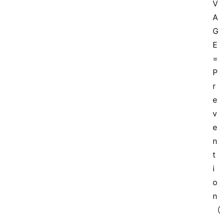
V
A
G
E 
= 
P
r
e
v
e
n
t
i
o
n