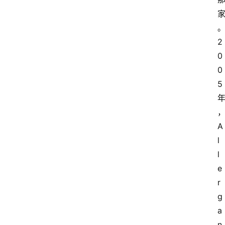
2
0
0
5
A
l
l
e
r
g
a
n