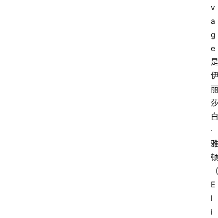
v
a
g
e
·
E
l
i