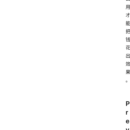
P
r
e
v