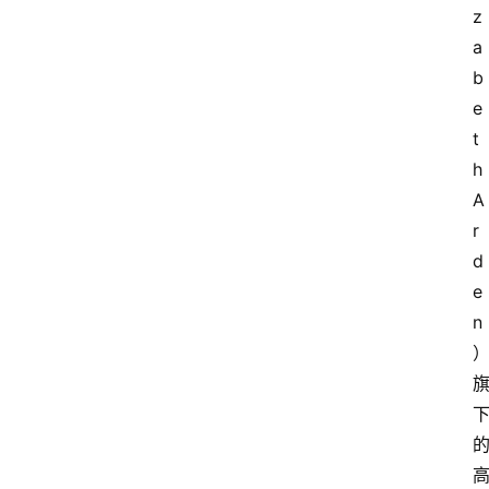
z
a
b
e
t
h 
A
r
d
e
n