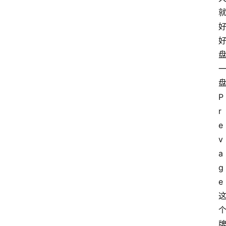
P
r
e
v
a
g
e