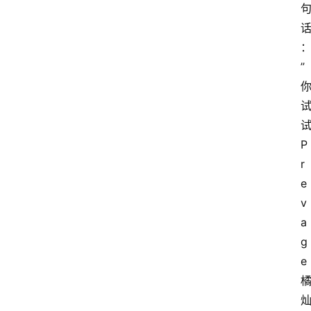
”
P
r
e
v
a
g
e