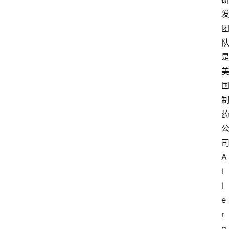
A
l
l
e
r
g