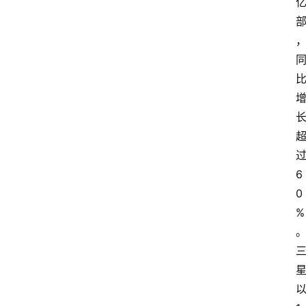
6
0
%