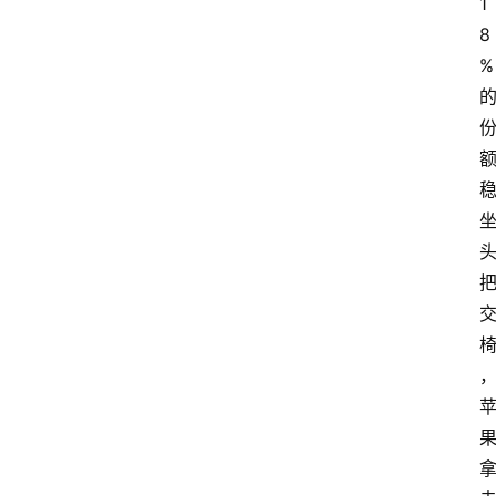
1
8
%