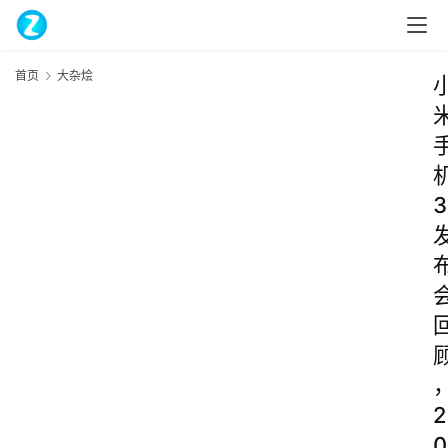
首页
大杂烩
3
2
0