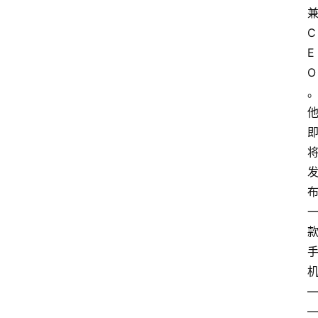
C
E
O