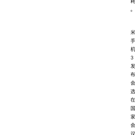
home_filled
首
页
3
menu
文
章
分
类