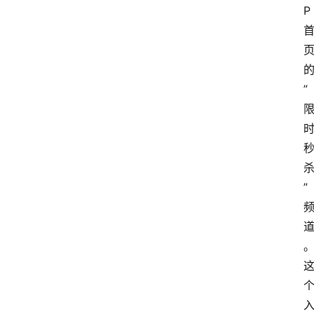
P
”
”