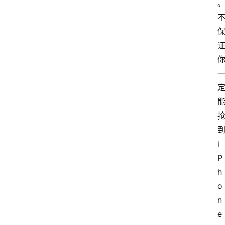
i
P
h
o
n
e