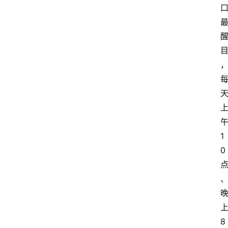
home_filled
首
页
menu
文
章
分
1
类
0
8