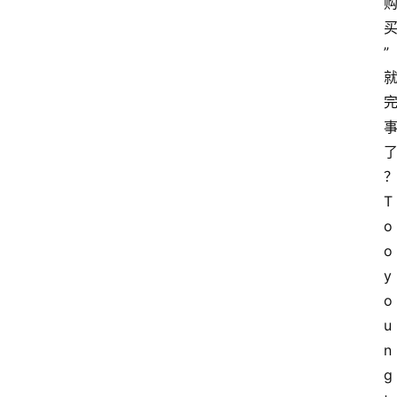
”
T
o
o 
y
o
u
n
g 