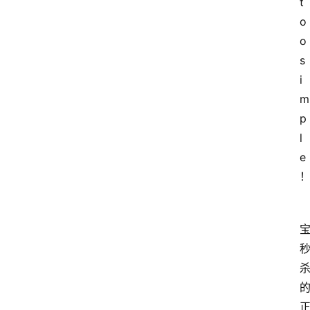
t
o
o 
s
i
m
p
l
e