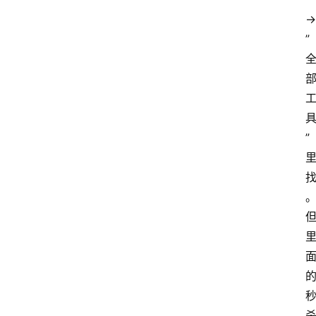
→
”
”