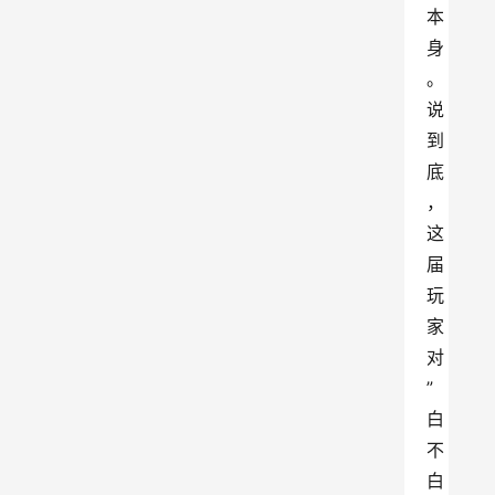
本
身
。
说
到
底
，
这
届
玩
家
对
”
白
不
白