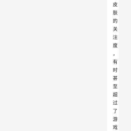
皮
肤
的
关
注
度
，
有
时
甚
至
超
过
了
游
戏