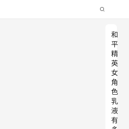
和
平
精
英
女
角
色
乳
液
有