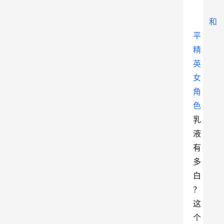
和
平
精
英
女
角
色
乳
液
有
多
白
？
这
个