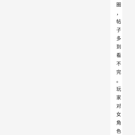
圈
，
帖
子
多
到
看
不
完
。
玩
家
对
女
角
色