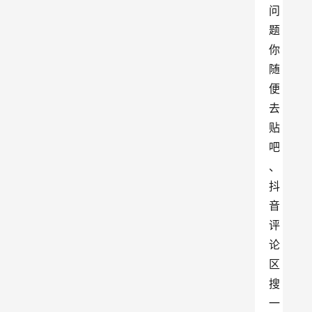
问
题
你
随
便
去
贴
吧
、
抖
音
评
论
区
搜
一