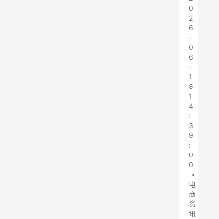
0
2
6
-
0
6
-
1
8
1
4
:
3
9
:
0
0
•
电
商
资
讯