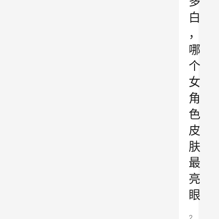
多
白
，
哪
个
女
角
色
皮
肤
最
亮
眼
2