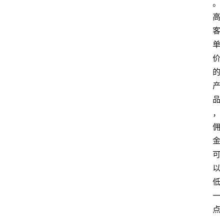
home_filled
首
页
menu
文
章
分
类