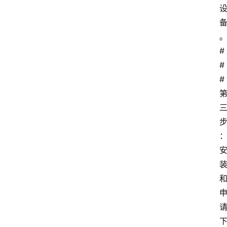
#
#
# 