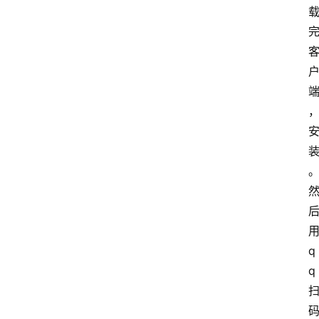
用
q
q 