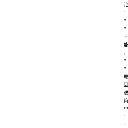
*
*
*
*
- 