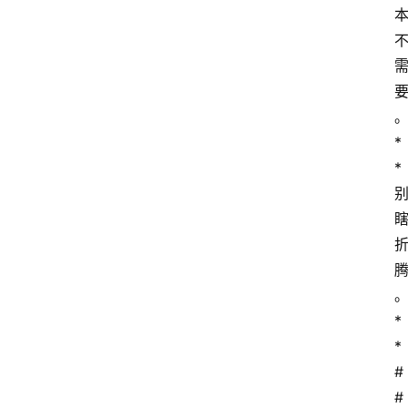
*
*
*
*
#
#