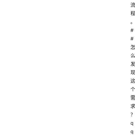
#
# 
q
q 