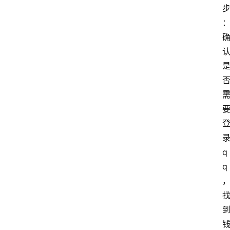
录
q
q