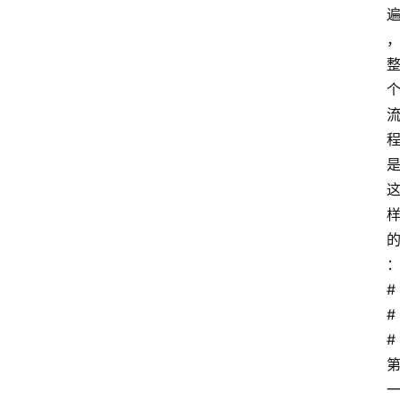
#
#
# 