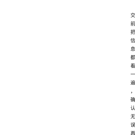
home_filled
首
页
menu
文
章
分
类