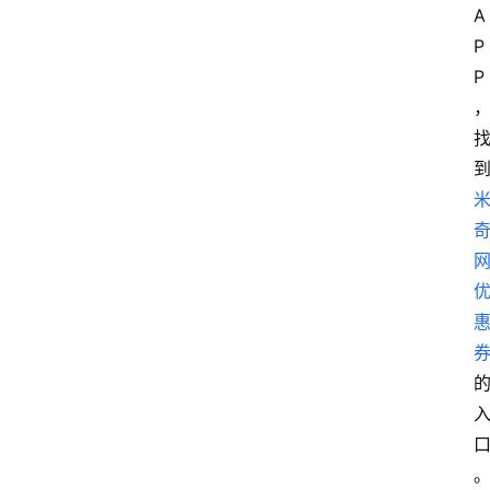
A
P
P