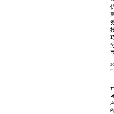
20
电
的