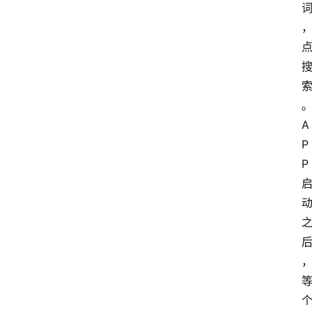
A
P
P 