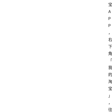
宝
A
P
P