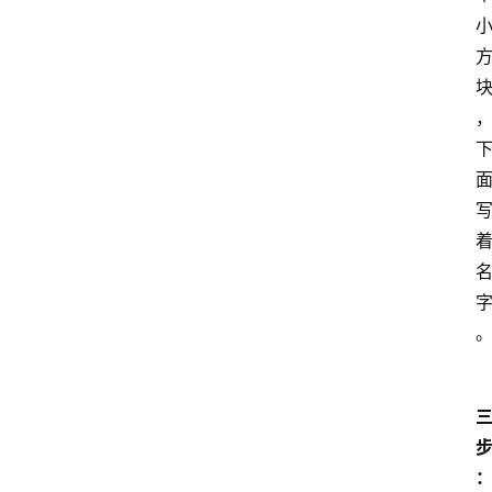
home_filled
首
页
menu
文
章
分
类