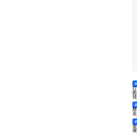
打
能
钱
移
支
金
理