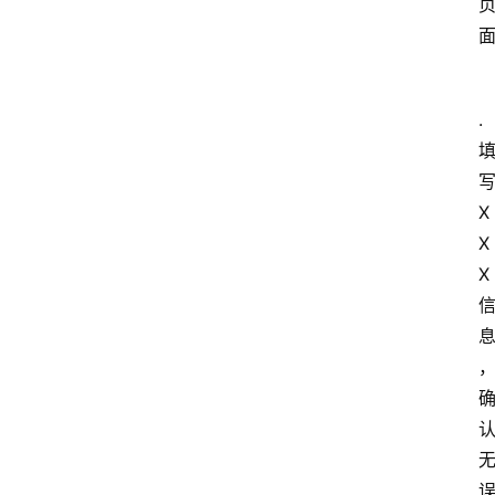
. 
写
X
X
X 