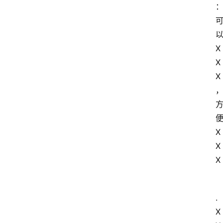
以
X
X
X
便
X
X
X
. 
X