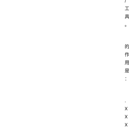
/
. 
X
X
X