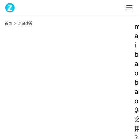
首页
网站建设
a
i
b
a
o
b
a
o