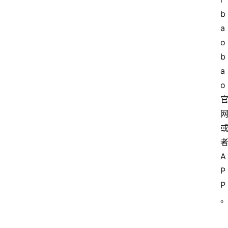
b
a
o
b
a
o 
者
A
P
P