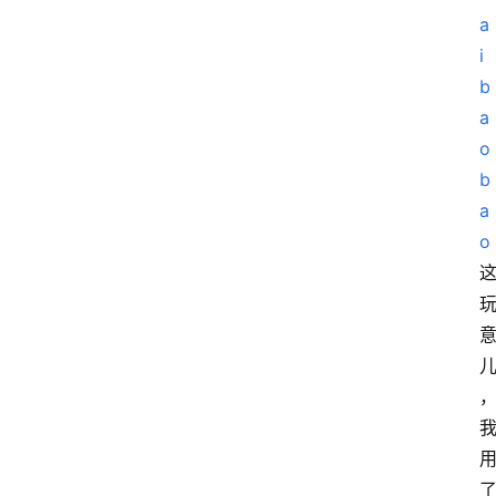
a
i
b
a
o
b
a
o
了