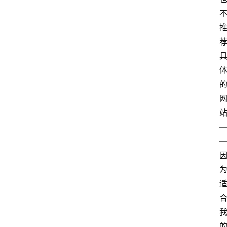
home_filled
首
页
menu
文
章
分
类