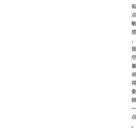
home_filled
首
页
menu
文
章
分
类