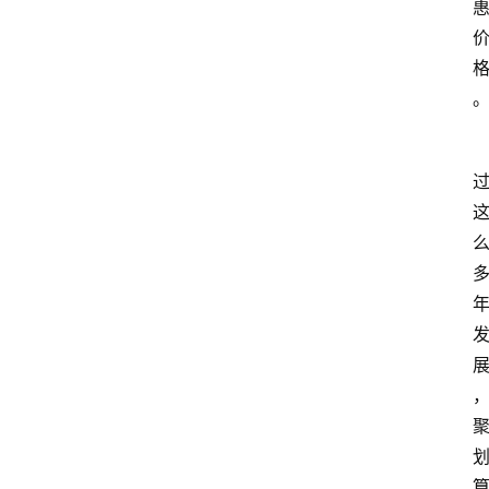
home_filled
首
页
menu
文
章
分
类