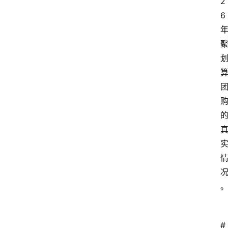
2
6
# 