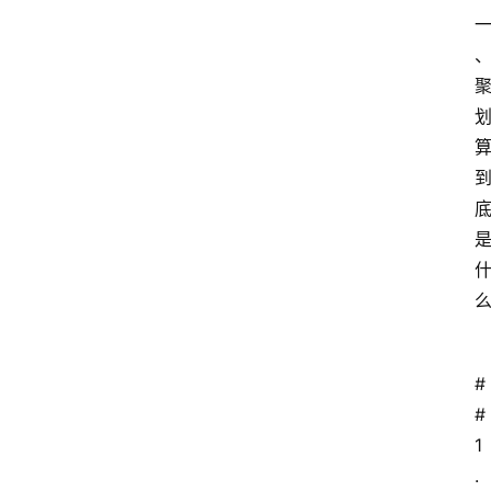
#
# 
1
.