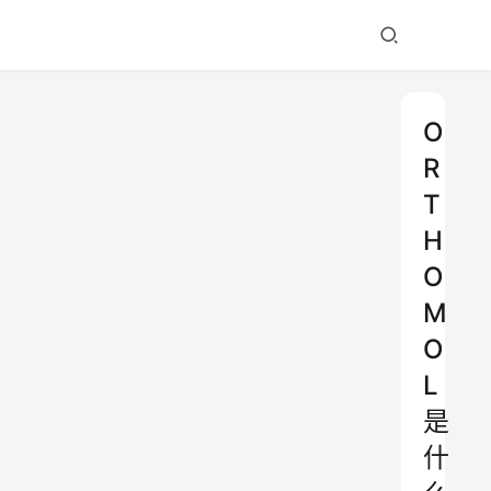
O
R
T
H
O
M
O
L
是
什