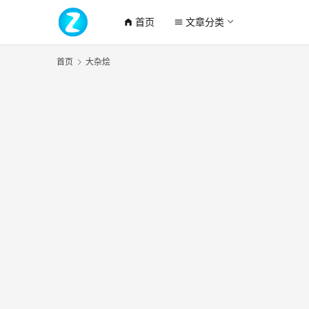
首页
文章分类
home_filled
menu
首页
大杂烩