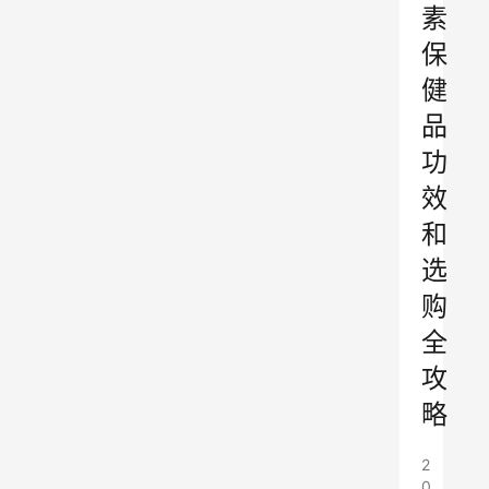
素
保
健
品
功
效
和
选
购
全
攻
略
2
0