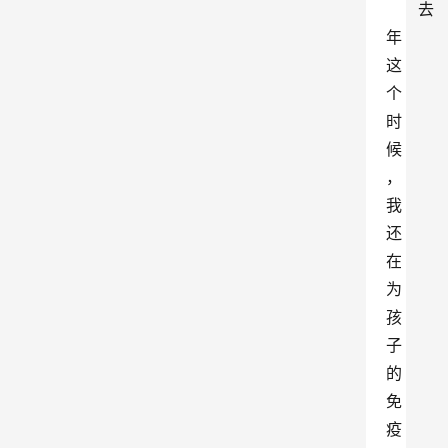
去
年
这
个
时
候
，
我
还
在
为
孩
子
的
免
疫