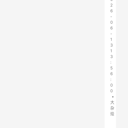
2
6
-
0
6
-
1
3
1
3
:
5
6
:
0
0
•
大
杂
烩