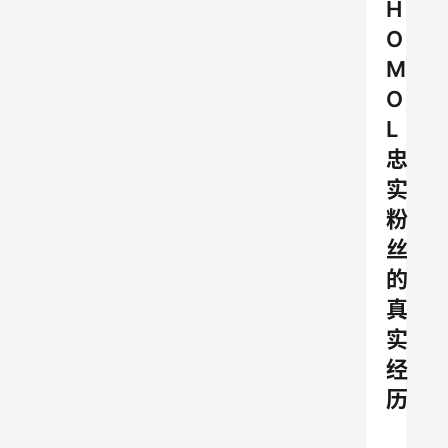
H
O
M
O
L
忠
实
粉
丝
的
真
实
经
历