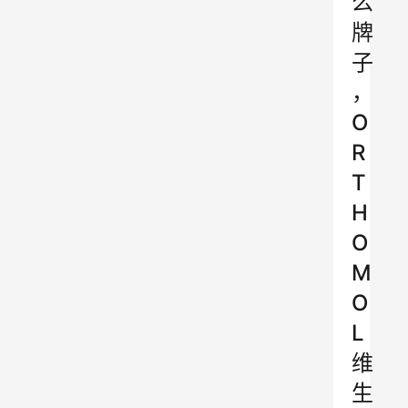
么
牌
子
，
O
R
T
H
O
M
O
L
维
生