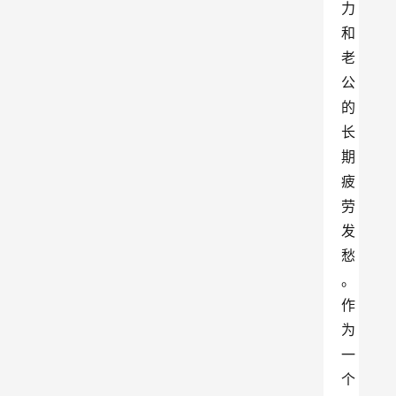
力
和
老
公
的
长
期
疲
劳
发
愁
。
作
为
一
个