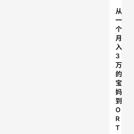
从
一
个
月
入
3
万
的
宝
妈
到
O
R
T