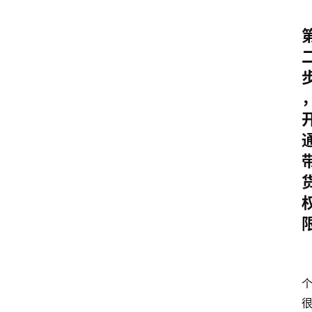
home_filled
首
页
menu
文
章
分
类