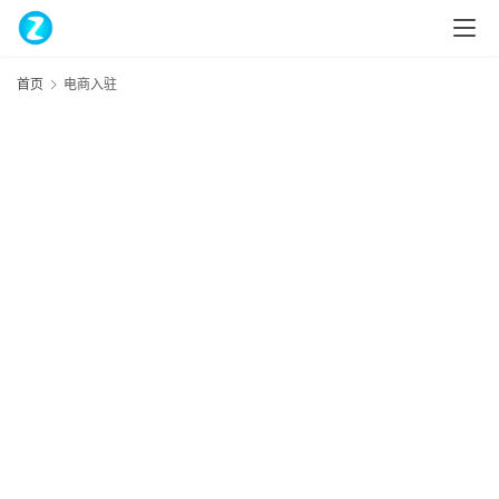
首页
电商入驻
home_filled
首
页