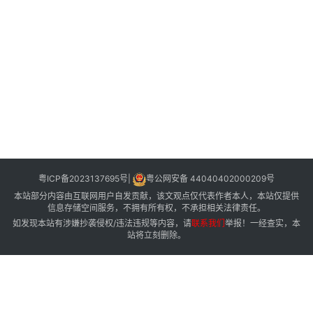
menu
文
章
分
类
粤ICP备2023137695号
|
粤公网安备 44040402000209号
本站部分内容由互联网用户自发贡献，该文观点仅代表作者本人，本站仅提供
信息存储空间服务，不拥有所有权，不承担相关法律责任。
如发现本站有涉嫌抄袭侵权/违法违规等内容，请
联系我们
举报！一经查实，本
站将立刻删除。