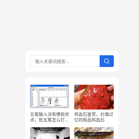
五笔输入法有哪些优
鸡血石鉴赏，价值过
点，败五笔怎么打字
亿的极品鸡血石
五笔