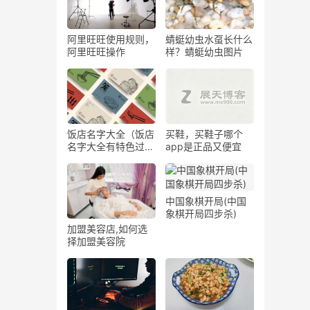
阿里旺旺使用规则，
蜻蜓幼虫水虿长什么
阿里旺旺操作
样？蜻蜓幼虫图片
饭店名字大全（饭店
买鞋，买鞋子哪个
名字大全有特色过目
app是正品又便宜
不忘）
中国象棋开局(中国
象棋开局四步杀)
加盟美容店,如何选
择加盟美容院