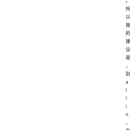
别
a
l
l 
i
n