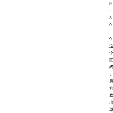
9
-
3
9
.
9 