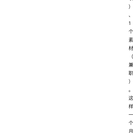
1 
home_filled
首
页
menu
文
章
分
类