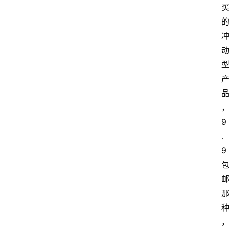
9
.
9 