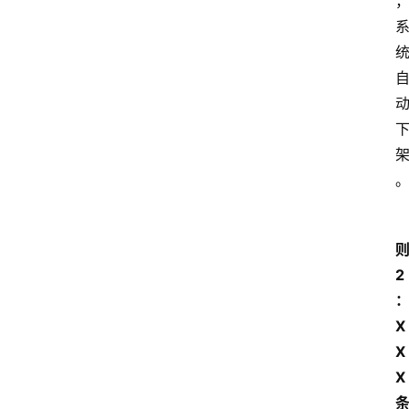
则
2
X
X
X 