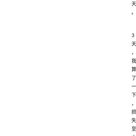
home_filled
3 
首
页
menu
文
章
分
类