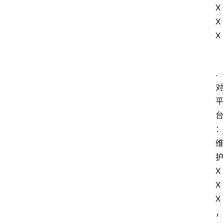
X
X
X
. 
护
X
X
X