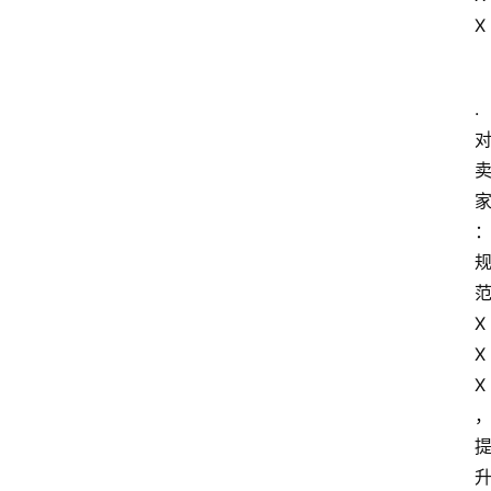
X
. 
范
X
X
X
升