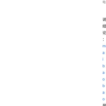
电
m
a
i
b
a
o
b
a
o