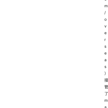
m
/
o
v
e
r
s
e
a
s
了
m
a