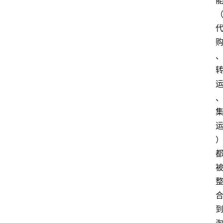
home_filled
首
页
menu
文
章
分
类