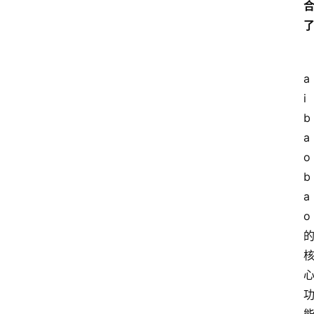
a
i
b
a
o
b
a
o 