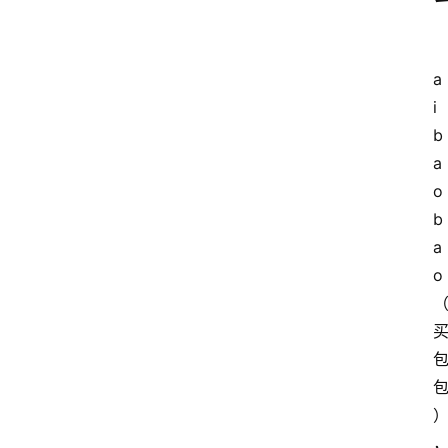
a
i
b
a
o
b
a
o