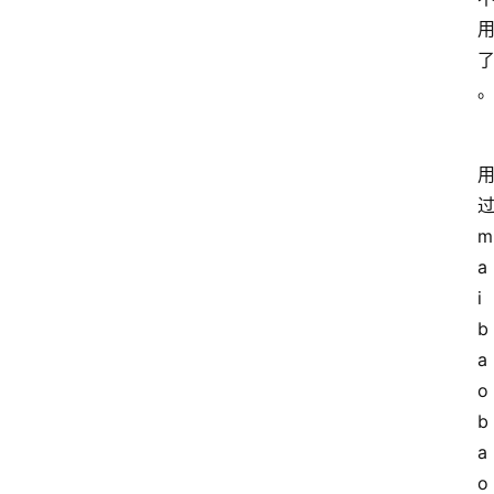
过
m
a
i
b
a
o
b
a
o