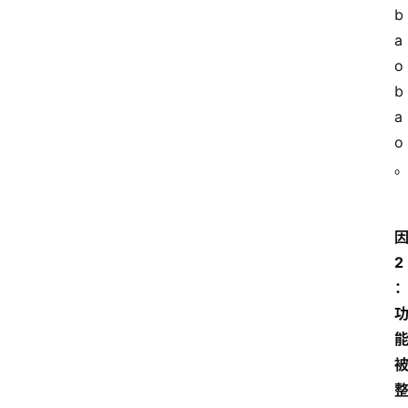
b
a
o
b
a
o
因
2