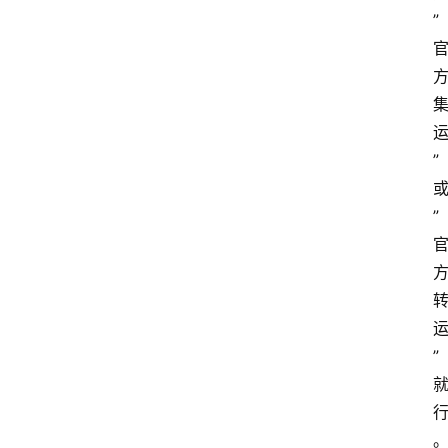
”
”
”
”