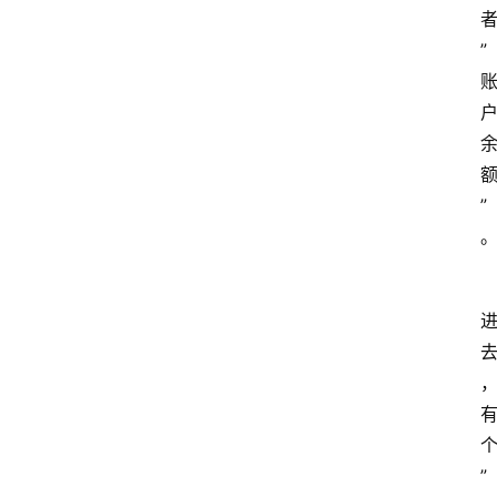
”
”
”