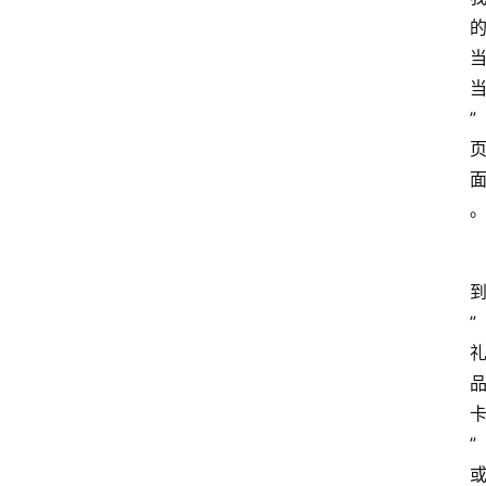
”
”
”