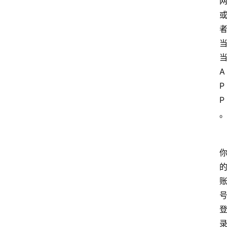
当
A
P
P