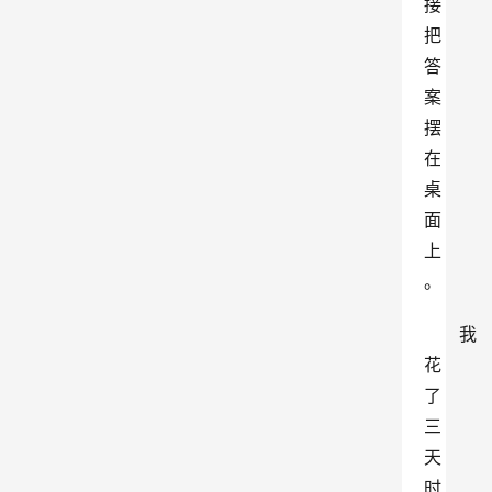
接
把
答
案
摆
在
桌
面
上
。
我
花
了
三
天
时