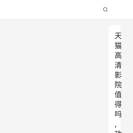
天
猫
高
清
影
院
值
得
吗
,