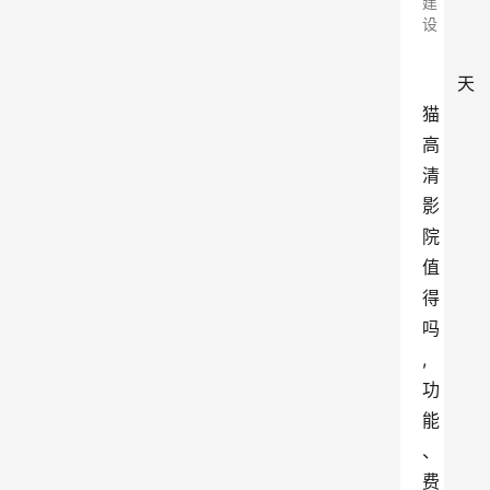
建
设
天
猫
高
清
影
院
值
得
吗
,
功
能
、
费