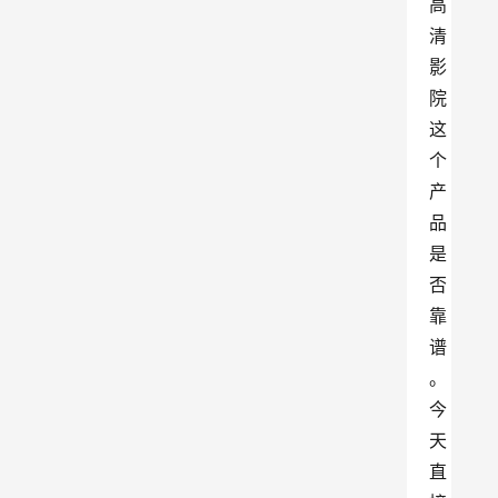
高
清
影
院
这
个
产
品
是
否
靠
谱
。
今
天
直