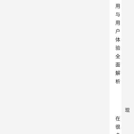
用
与
用
户
体
验
全
面
解
析
现
在
很