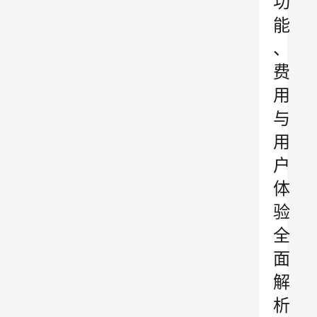
功
能
、
费
用
与
用
户
体
验
全
面
解
析