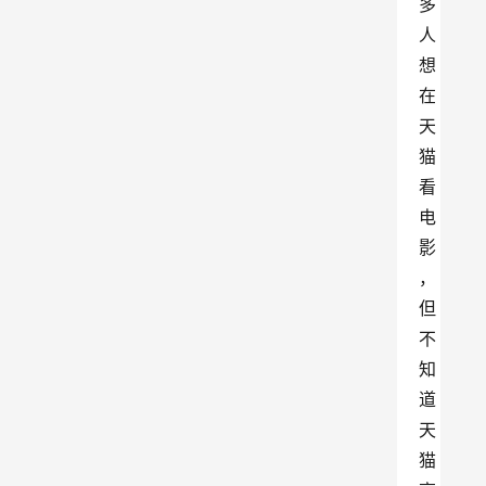
多
人
想
在
天
猫
看
电
影
，
但
不
知
道
天
猫