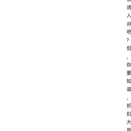
?
,
,