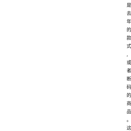
home_filled
首
,
页
menu
文
章
分
类