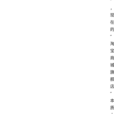
”
”
”