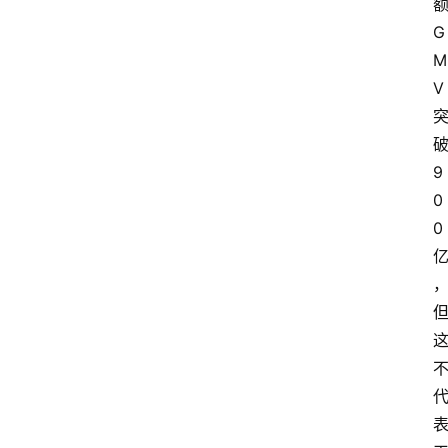
G
M
V
9
0
0