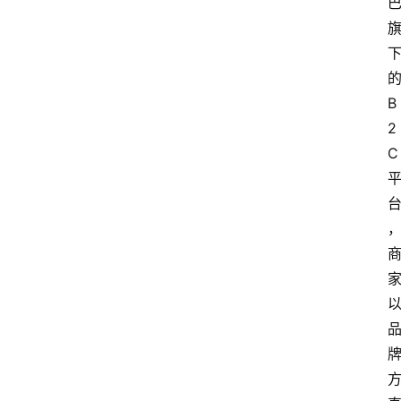
home_filled
B
首
页
2
C
menu
文
章
分
类