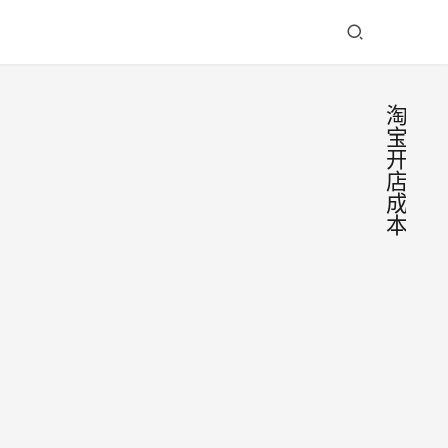
淘
宝
开
店
成
本
淘宝
大
杂
开店
烩
需要
# 淘
多少
开店
要多
钱，
2026-
钱，
淘宝
06-