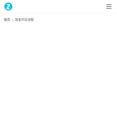
首页
淘宝开店流程
home_filled
首
页