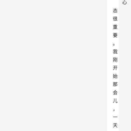
心
态
很
重
要
。
我
刚
开
始
那
会
儿
，
一
天