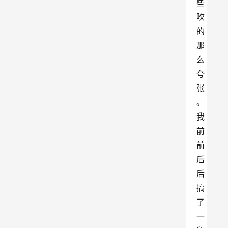
些
吹
的
那
么
夸
张
。
我
前
前
后
后
搞
了
一