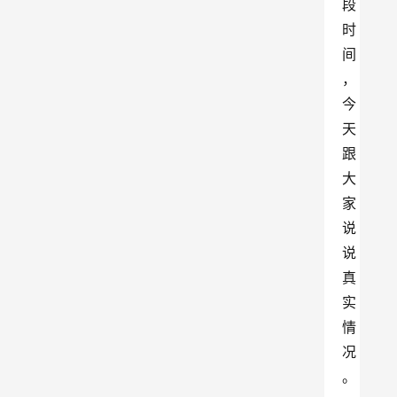
段
时
间
，
今
天
跟
大
家
说
说
真
实
情
况
。