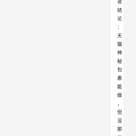
说
结
论
：
天
猫
神
秘
包
裹
能
做
，
但
没
那