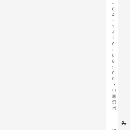
-
0
4
-
1
4
1
0
:
0
8
:
0
0
•
电
商
资
讯
先