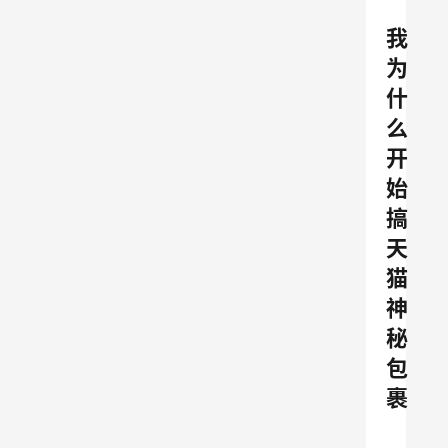
我
为
什
么
开
始
搞
天
猫
神
秘
包
裹