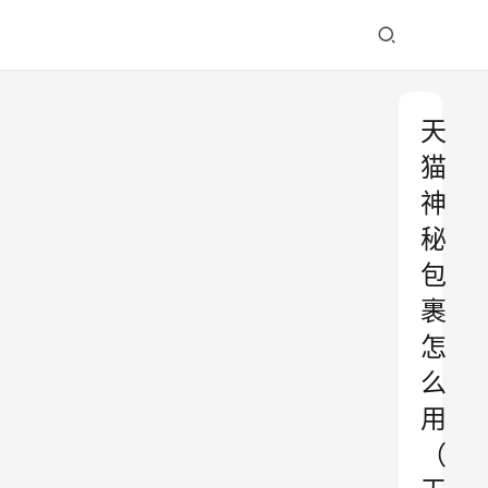
天
猫
神
秘
包
裹
怎
么
用
（