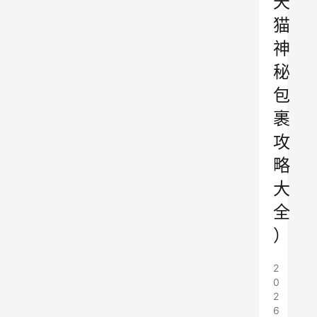
天
猫
神
秘
包
裹
攻
略
大
全
）
2
0
2
6