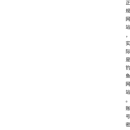
home_filled
首
页
menu
文
章
分
类