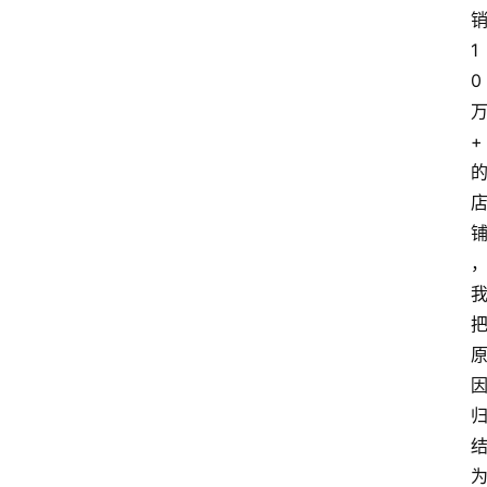
1
0
+
home_filled
首
页
menu
文
章
分
类