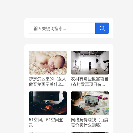
梦是怎么来的（女人
农村有哪些致富项目
做春梦预示着什么周
(农村致富项目有什
公解梦）
么)
51空间，51空间登
网络竞价赚钱（百度
录
竞价卖什么赚钱）