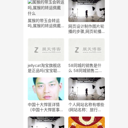
属猴的带玉会转运
吗,属猴的转运佩戴
网页设计制作图片轮
什么
播的步骤,网页轮播
图制作原理
jellycat淘宝旗舰店
58同城的销售是什
是正品吗(宝宝聪明
么 58同城销售二手
一百倍！)
车交易
中国十大悍匪详情
个人网站名称有哪些
（中国十大悍匪事
(网站名称：旅行日
迹）
记新标题：行走绿
地，畅游自然风光)