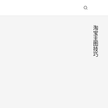
淘
宝
主
图
技
巧
淘宝
网
站
主图
建
设
怎么
做淘
做，
宝，
量等
高点
2026-
点击
击率
06-01