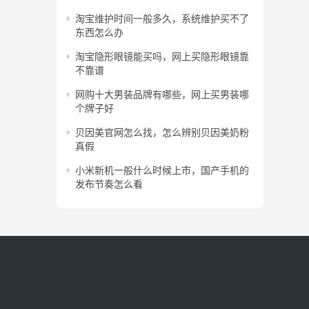
淘宝维护时间一般多久，系统维护买不了
东西怎么办
淘宝隐形眼镜能买吗，网上买隐形眼镜靠
不靠谱
网购十大男装品牌有哪些，网上买男装哪
个牌子好
贝因美官网怎么找，怎么辨别贝因美奶粉
真假
小米新机一般什么时候上市，国产手机的
发布节奏怎么看