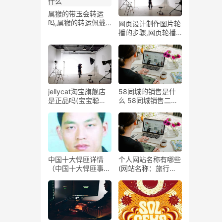
属猴的带玉会转运
吗,属猴的转运佩戴
网页设计制作图片轮
什么
播的步骤,网页轮播
图制作原理
jellycat淘宝旗舰店
58同城的销售是什
是正品吗(宝宝聪明
么 58同城销售二手
一百倍！)
车交易
中国十大悍匪详情
个人网站名称有哪些
（中国十大悍匪事
(网站名称：旅行日
迹）
记新标题：行走绿
地，畅游自然风光)